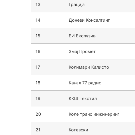
13
Грација
14
Доневи Консалтинг
15
ЕИ Екслузив
16
Змај Промет
17
Колимари Калисто
18
Канал 77 радио
19
ККШ Текстил
20
Коле транс инжинеринг
21
Котевски