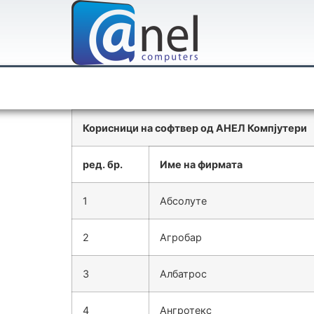
Корисници на софтвер од АНЕЛ Компјутери
ред. бр.
Име на фирмата
1
Абсолуте
2
Агробар
3
Албатрос
4
Ангротекс