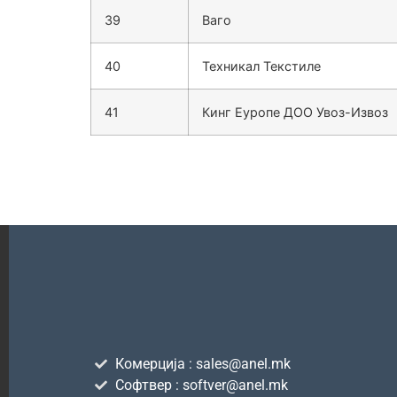
39
Ваго
40
Техникал Текстиле
41
Кинг Еуропе ДОО Увоз-Извоз
Комерција : sales@anel.mk
Софтвер : softver@anel.mk