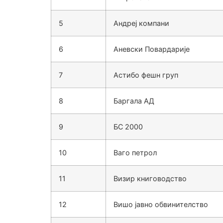
5
Андреј компани
6
Аневски Повардарије
7
Астибо фешн груп
8
Баргала АД
9
БС 2000
10
Ваго петрол
11
Визир книговодство
12
Вишо јавно обвинителство