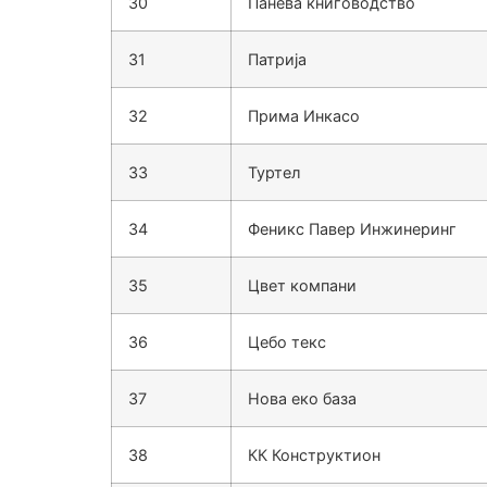
30
Панева книговодство
31
Патрија
32
Прима Инкасо
33
Туртел
34
Феникс Павер Инжинеринг
35
Цвет компани
36
Цебо текс
37
Нова еко база
38
КК Конструктион